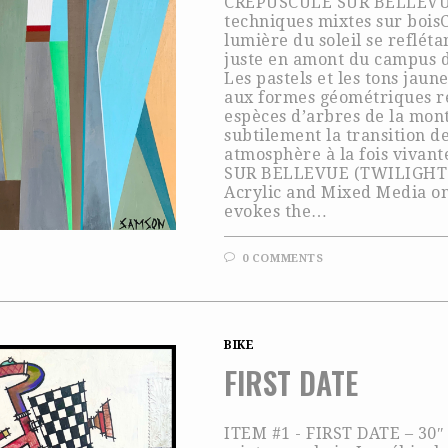
CRÉPUSCULE SUR BELLEVUE -
techniques mixtes sur boisC
lumière du soleil se refléta
juste en amont du campus d
Les pastels et les tons jaun
aux formes géométriques re
espèces d’arbres de la mon
subtilement la transition de
atmosphère à la fois vivan
SUR BELLEVUE (TWILIGHT O
Acrylic and Mixed Media on
evokes the…
0 COMMENTS
BIKE
FIRST DATE
ITEM #1 - FIRST DATE – 30″