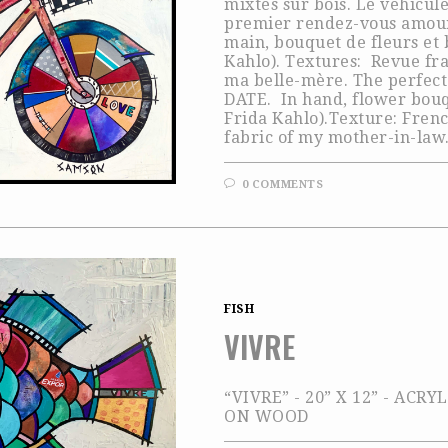
mixtes sur bois. Le véhicul
premier rendez-vous amour
main, bouquet de fleurs et 
Kahlo). Textures: Revue fra
ma belle-mère. The perfect
DATE. In hand, flower bouq
Frida Kahlo).Texture: Fren
fabric of my mother-in-law
0 COMMENTS
FISH
VIVRE
“VIVRE” - 20” X 12” - AC
ON WOOD