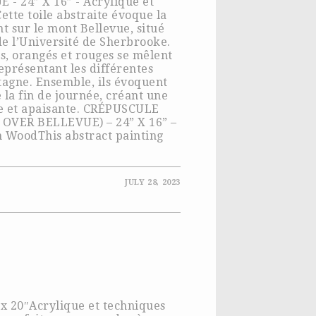
 24” X 16” - Acrylique et
ette toile abstraite évoque la
nt sur le mont Bellevue, situé
e l’Université de Sherbrooke.
es, orangés et rouges se mêlent
présentant les différentes
tagne. Ensemble, ils évoquent
 la fin de journée, créant une
te et apaisante. CRÉPUSCULE
VER BELLEVUE) – 24” X 16” –
 WoodThis abstract painting
JULY 28, 2023
 x 20″Acrylique et techniques