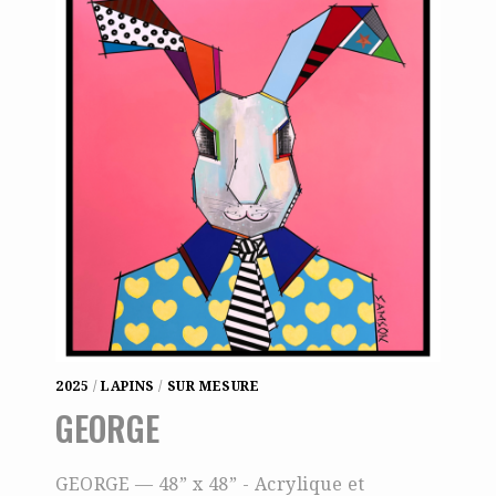
2025
/
LAPINS
/
SUR MESURE
GEORGE
GEORGE — 48” x 48” - Acrylique et