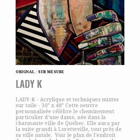
ORIGNAL
/
SUR MESURE
LADY K
LADY-K - Acrylique et techniques mixtes
sur toile - 30” x 48” Cette oeuvre
personnalisée célèbre le cheminement
particulier d’une dame, née dans la
charmante ville de Québec. Elle aura par
la suite grandi à Loretteville, tout près de
sa ville natale. Voir le plan de l’endroit