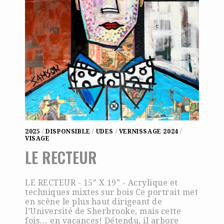
2025
/
DISPONSIBLE
/
UDES
/
VERNISSAGE 2024
/
VISAGE
LE RECTEUR
LE RECTEUR - 15” X 19” - Acrylique et
techniques mixtes sur bois Ce portrait met
en scène le plus haut dirigeant de
l’Université de Sherbrooke, mais cette
fois… en vacances! Détendu, il arbore