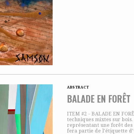
ABSTRACT
BALADE EN FORÊT
ITEM #2 - BALADE EN FORÊT
techniques mixtes sur bois.
représentant une forêt des 
fera partie de l’étiquette