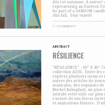
dès cet automne. À suivre!
representing an Eastern Tow
be part of a SAMSON candle 
this fall. Stay tuned!
0 COMMENTS
ABSTRACT
RÉSILIENCE
"RÉSILIENCE" - 60" X 40" Ce
collection AZUL. Entre les 
repérez plusieurs items et 
autres des articles de journ
musicales, des esquisses de
Michel Rabagliati, un plan d
intitulé cette toile car plu
s’armer de nos forces intér
et aspirations futures. D’ai