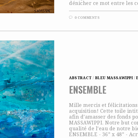
dénicher ce mot entre les c
0 COMMENTS
ABSTRACT
/
BLEU MASSAWIPPI
/
ENSEMBLE
Mille mercis et félicitation
acquisition! Cette toile in
afin d’amasser des fonds p
MASSAWIPPI. Notre but co
qualité de l’eau de notre 
ENSEMBLE - 36” x 48” - Acr