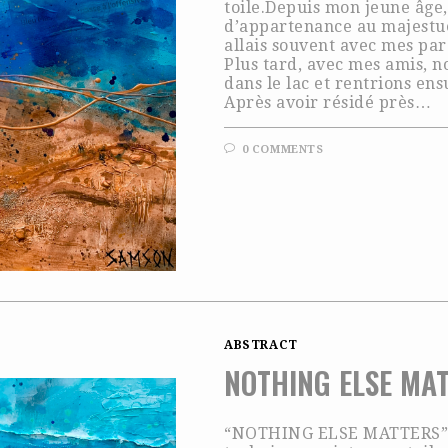
toile.Depuis mon jeune âge,
d’appartenance au majestue
allais souvent avec mes par
Plus tard, avec mes amis, n
dans le lac et rentrions en
Après avoir résidé près…
0 COMMENTS
ABSTRACT
NOTHING ELSE MA
“NOTHING ELSE MATTERS” - 