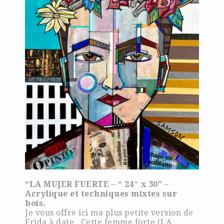
“LA MUJER FUERTE – “ 24″ x 30” –
Acrylique et techniques mixtes sur
bois.
Je vous offre ici ma plus petite version de
Frida à date. Cette femme forte (LA