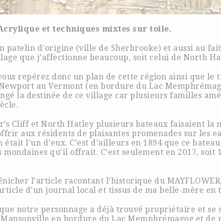
crylique et techniques mixtes sur toile.
patelin d’origine (ville de Sherbrooke) et aussi au fai
llage que j’affectionne beaucoup, soit celui de North Ha
vous repérez donc un plan de cette région ainsi que le 
is Newport au Vermont (en bordure du Lac Memphrémago
ngé la destinée de ce village car plusieurs familles amé
ècle.
er’s Cliff et North Hatley plusieurs bateaux faisaient la
ffrir aux résidents de plaisantes promenades sur les e
it l’un d’eux. C’est d’ailleurs en 1894 que ce bateau 
 mondaines qu’il offrait. C’est seulement en 2017, soit 
dénicher l’article racontant l’historique du MAYFLOWER
icle d’un journal local et tissus de ma belle-mère en 
r que notre personnage a déjà trouvé propriétaire et se 
à Mansonville en bordure du Lac Memphrémagog et de p