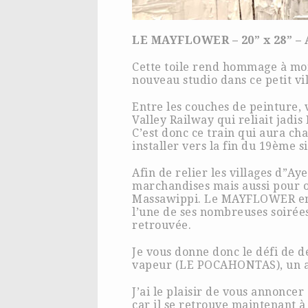
LE MAYFLOWER – 20” x 28” – A
Cette toile rend hommage à mon 
nouveau studio dans ce petit vi
Entre les couches de peinture, 
Valley Railway qui reliait jad
C’est donc ce train qui aura cha
installer vers la fin du 19ème si
Afin de relier les villages d”Ay
marchandises mais aussi pour o
Massawippi. Le MAYFLOWER en éta
l’une de ses nombreuses soirées
retrouvée.
Je vous donne donc le défi de 
vapeur (LE POCAHONTAS), un art
J’ai le plaisir de vous annonce
car il se retrouve maintenant 